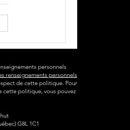
étition régionale de
astique !
renseignements personnels
 des renseignements personnels
espect de cette politique. Pour
 cette politique, vous pouvez
lhut
Québec) G8L 1C1