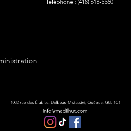
Téléphone : (418) 618-5560
ministration
1032 rue des Érables, Dolbeau-Mistassini, Québec,
G8L 1C1
info@madilhut.com