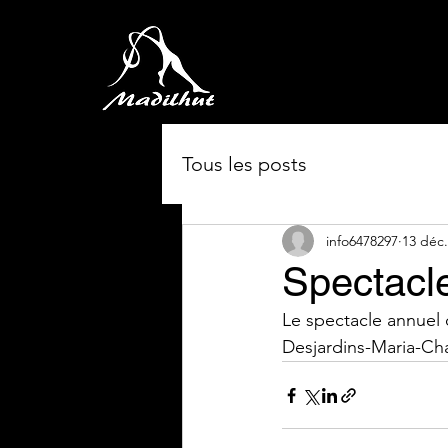
Tous les posts
info6478297
13 déc.
Spectacl
Le spectacle annuel d
Desjardins-Maria-Ch